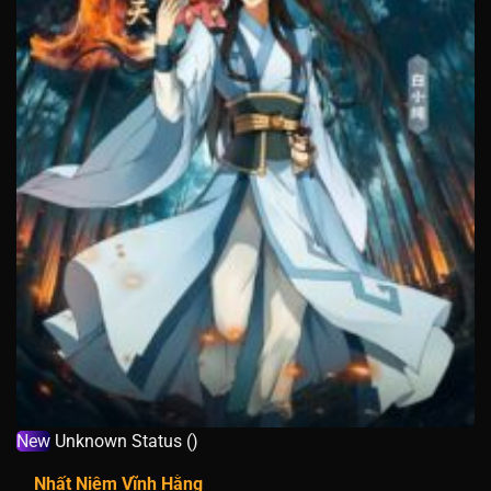
New
Unknown Status ()
Nhất Niệm Vĩnh Hằng