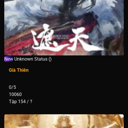
New
Unknown Status ()
Già Thiên
0/5
10060
Tập 154 / ?