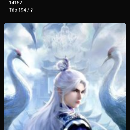
14152
Tập 5
Tập 4
Tập 3
Tập 2
Tập 1
Tập 194 / ?