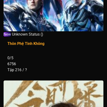
New
Unknown Status ()
Thôn Phệ Tinh Không
0/5
6756
Tập 216 / ?