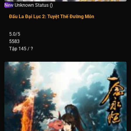
New
Unknown Status ()
Đấu La Đại Lục 2: Tuyệt Thế Đường Môn
5.0/5
5583
Tập 145 / ?