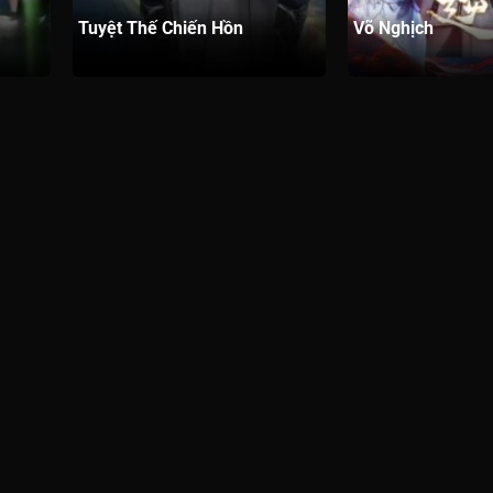
Tuyệt Thế Chiến Hồn
Võ Nghịch
p 291
Tập 290
Tập 289
Tập 288
Tập 287
p 281
Tập 280
Tập 279
Tập 278
Tập 277
p 271
Tập 270
Tập 269
Tập 268
Tập 267
p 261
Tập 260
Tập 259
Tập 258
Tập 257
p 251
Tập 250
Tập 249
Tập 248
Tập 247
p 241
Tập 240
Tập 239
Tập 238
Tập 237
p 231
Tập 230
Tập 229
Tập 228
Tập 227
p 221
Tập 220
Tập 219
Tập 218
Tập 217
p 211
Tập 210
Tập 209
Tập 208
Tập 207
p 201
Tập 200
Tập 199
Tập 198
Tập 197