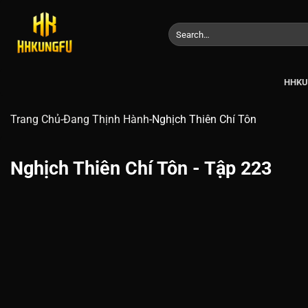
Chuyển
đến
nội
dung
HHK
Trang Chủ
-
Đang Thịnh Hành
-
Nghịch Thiên Chí Tôn
Nghịch Thiên Chí Tôn - Tập 223
00:00 / 00:00