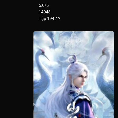
5.0/5
Tập 86
14048
Tập 76
Tập 194 / ?
Tập 66
Tập 56
Tập 46
Tập 36
Tập 26
Tập 16
Tập 6