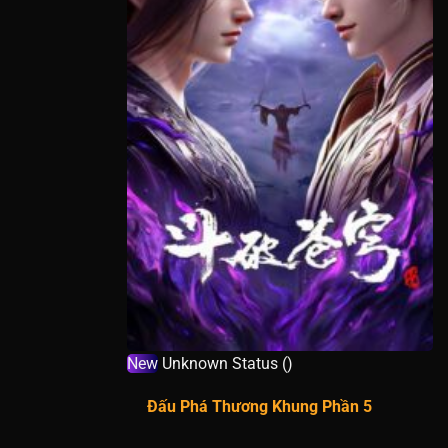
Tập 186
Tập 176
Tập 166
Tập 156
Tập 146
Tập 136
Tập 126
Tập 116
New
Unknown Status ()
Tập 106
Đấu Phá Thương Khung Phần 5
Tập 96