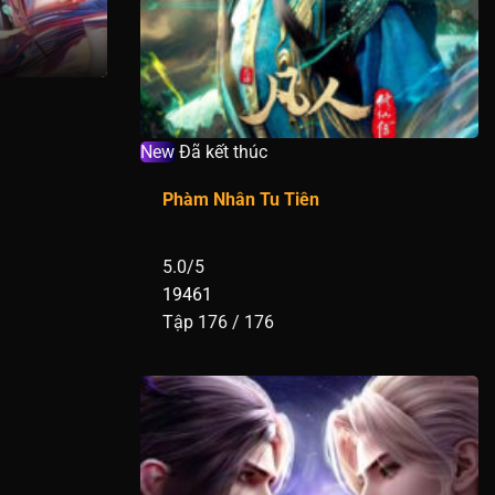
Tập 286
Tập 276
Tập 266
New
Đã kết thúc
Tập 256
Phàm Nhân Tu Tiên
Tập 246
5.0/5
Tập 236
19461
Tập 176 / 176
Tập 226
Tập 216
Tập 206
Tập 196