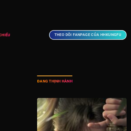
THEO DÕI FANPAGE CỦA HHKUNGFU
HIẾU
ĐANG THỊNH HÀNH