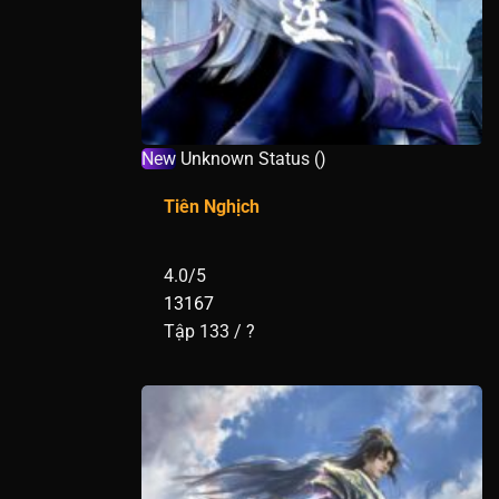
New
Unknown Status ()
Tiên Nghịch
4.0/5
13167
Tập 133 / ?