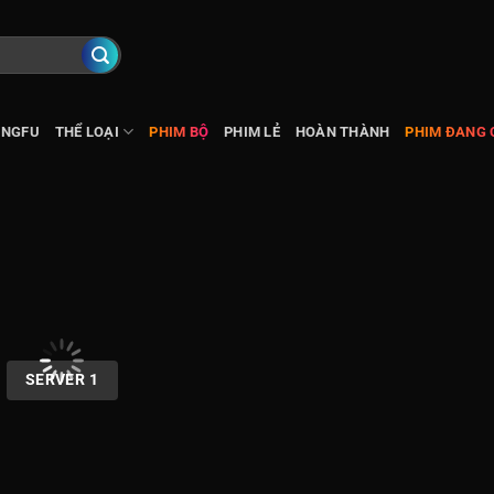
UNGFU
THỂ LOẠI
PHIM BỘ
PHIM LẺ
HOÀN THÀNH
PHIM ĐANG C
SERVER 1