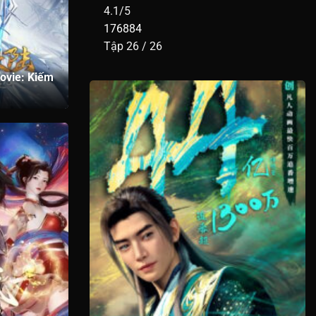
Tập 396
4.1/5
176884
Tập 386
Tập 26 / 26
Tập 376
ovie: Kiếm
Tập 366
Tập 356
Tập 346
Tập 336
Tập 326
Tập 316
Tập 306
Tập 296