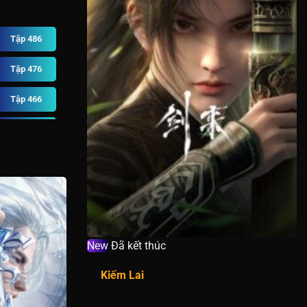
Tập 486
Tập 476
Tập 466
Tập 456
Tập 446
Tập 436
Tập 426
New
Đã kết thúc
Tập 416
Kiếm Lai
Tập 406